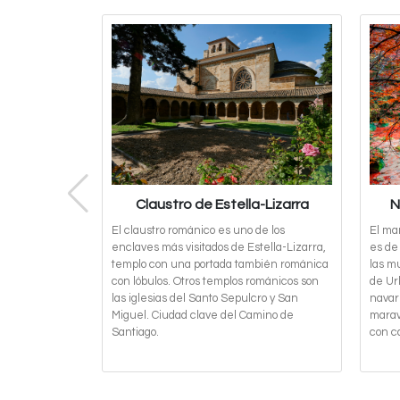
Claustro de Estella-Lizarra
N
El claustro románico es uno de los
El ma
enclaves más visitados de Estella-Lizarra,
es de
templo con una portada también románica
las mu
con lóbulos. Otros templos románicos son
de Ur
las iglesias del Santo Sepulcro y San
navar
Miguel. Ciudad clave del Camino de
marav
Santiago.
con c