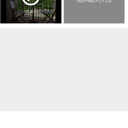
VER MáS FOTOS
VÍDEO