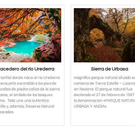
acedero del río Urederra
Sierra de Urbasa
nantial donde nace el río Urederra
magnífico parque natural situado e
 ensueño escondido a los pies de
comarca de Tierra Estella – Lizarr
rallas de piedra caliza de la sierra
en Navarra. El parque natural fue
basa, el símbolo de los bosques
declarado el 27 de febrero de 1997
ros . Toda una una auténtica
la denominación «PARQUE NATUR
illa y, además, Reserva Natural
URBASA Y ANDIA«.
ascadas.