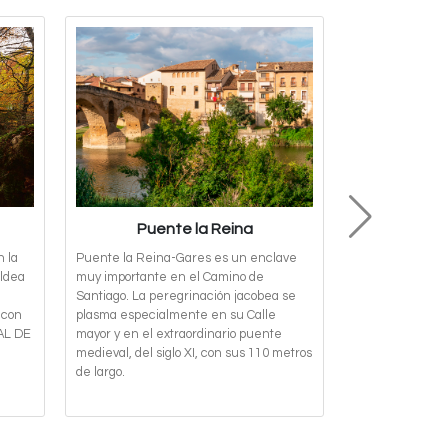
Puente la Reina
Santa M
n la
Puente la Reina-Gares es un enclave
Enclave de prim
aldea
muy importante en el Camino de
de Santiago Nav
Santiago. La peregrinación jacobea se
la Reina. Arte, r
 con
plasma especialmente en su Calle
magia se concen
AL DE
mayor y en el extraordinario puente
octogonal y clau
medieval, del siglo XI, con sus 110 metros
quienes la visit
de largo.