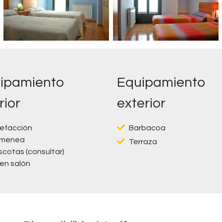
ipamiento
Equipamiento
rior
exterior
efacción
Barbacoa
imenea
Terraza
cotas (consultar)
en salón