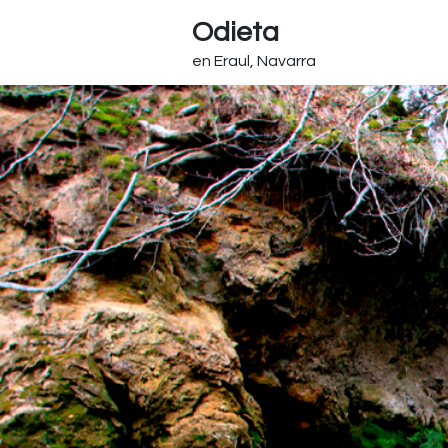
Odieta
en Eraul, Navarra