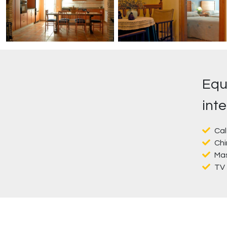
Equ
inte
Cal
Ch
Mas
TV 